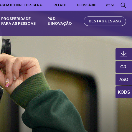
AGEM DO DIRETOR-GERAL
RELATO
GLOSSÁRIO
PROSPERIDADE
P&D
DESTAQUES ASG
PARA AS PESSOAS
E INOVAÇÃO
GRI
ASG
KODS