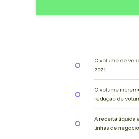
O volume de vend
2021.
O volume increme
redução de volu
A receita líquida
linhas de negócio