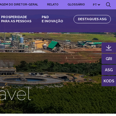
AGEM DO DIRETOR-GERAL
RELATO
GLOSSÁRIO
PROSPERIDADE
P&D
DESTAQUES ASG
PARA AS PESSOAS
E INOVAÇÃO
GRI
ASG
KODS
ável