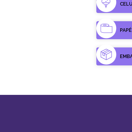
CEL
PAPÉ
EMB