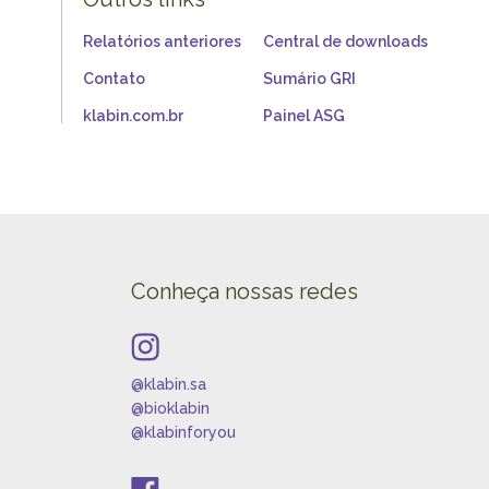
Relatórios anteriores
Central de downloads
Contato
Sumário GRI
klabin.com.br
Painel ASG
Conheça nossas redes
@klabin.sa
@bioklabin
@klabinforyou