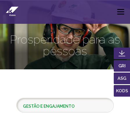
Pular para o Conteúdo principal
Prosperidade para as
pessoas
GRI
ASG
KODS
GESTÃO E ENGAJAMENTO
DESENVOLVIMENTO LOCAL