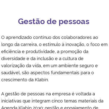
INVESTIMENTO SOCIAL
Gestão de pessoas
DIVERSIDADE
DESENVOLVIMENTO DO CAPITAL HUMANO
O aprendizado contínuo dos colaboradores ao
longo da carreira, o estímulo à inovação, o foco em
eficiência e produtividade, a promoção da
SAÚDE E SEGURANÇA DO TRABALHO
diversidade e da inclusão e a cultura de
valorização da vida, em um ambiente seguro e
saudável, são aspectos fundamentais para o
crescimento da Klabin.
A gestão de pessoas na empresa é voltada a
iniciativas que integram cinco temas materiais da
Agenda Klabin 2030: gestão e engajamento de