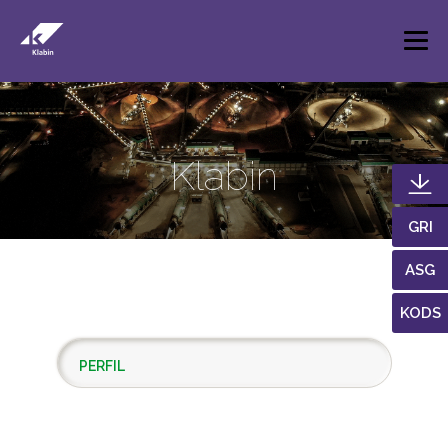
Pular para o Conteúdo principal
Klabin
GRI
ASG
KODS
PERFIL
LOCALIZAÇÃO