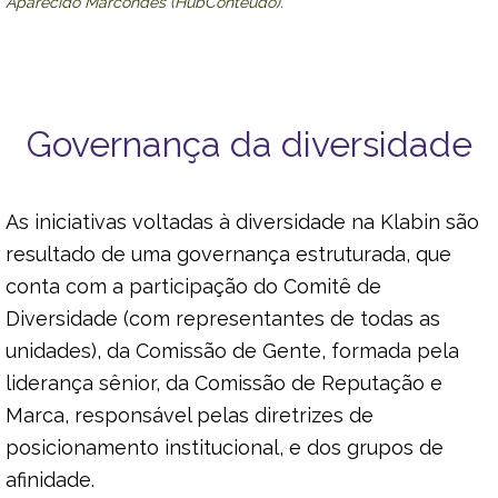
Aparecido Marcondes (HubConteúdo).
combate ao racismo, com o desafio
de chegar a 2030 com 10 mil novas
posições de liderança ocupadas por
pessoas negras.
Governança da diversidade
Em 2022, passou a integrar a
Rede
Mulher Florestal
, organização de
caráter não governamental, sem fins
As iniciativas voltadas à diversidade na Klabin são
lucrativos ou vinculação partidária,
resultado de uma governança estruturada, que
que fomenta discussões e
conta com a participação do Comitê de
compartilhamento de
Diversidade (com representantes de todas as
conhecimentos entre empresas e
unidades), da Comissão de Gente, formada pela
sociedade sobre o tema gênero,
com foco na inclusão de mulheres
liderança sênior, da Comissão de Reputação e
no setor florestal.
Marca, responsável pelas diretrizes de
posicionamento institucional, e dos grupos de
afinidade.