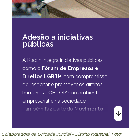
Adesão a iniciativas
públicas
A Klabin integra iniciativas públicas
como o
Fórum de Empresas e
Direitos LGBTI+
, com compromisso
de respeitar e promover os direitos
humanos LGBTQIA+ no ambiente
empresarial e na sociedade.
Também faz parte do M
ovimento
de Equidade Racial (MOVER),
uma
coalizão entre empresas que busca
ser uma ferramenta efetiva de
Colaboradora da Unidade Jundiaí - Distrito Industrial. Foto: