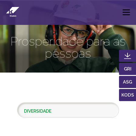
Pular para o Conteúdo principal
Prosperidade para as
pessoas
GRI
ASG
KODS
DIVERSIDADE
DESENVOLVIMENTO LOCAL