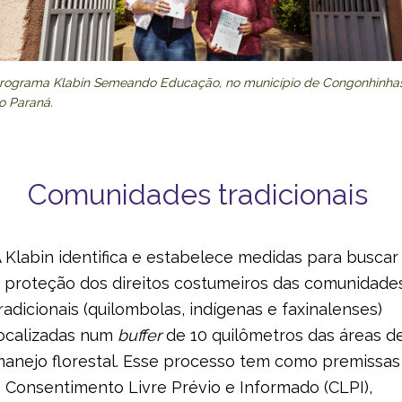
rograma Klabin Semeando Educação, no município de Congonhinhas
o Paraná.
Comunidades tradicionais
 Klabin identifica e estabelece medidas para buscar
 proteção dos direitos costumeiros das comunidade
radicionais (quilombolas, indígenas e faxinalenses)
ocalizadas num
buffer
de 10 quilômetros das áreas d
anejo florestal. Esse processo tem como premissas
 Consentimento Livre Prévio e Informado (CLPI),