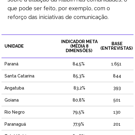
que pode ser feito, por exemplo, com o
reforço das iniciativas de comunicação.
INDICADOR META
BASE
UNIDADE
(MÉDIA 8
(ENTREVISTAS)
DIMENSÕES)
Paraná
84,5%
1.651
Santa Catarina
85,3%
844
Angatuba
83,2%
393
Goiana
80,8%
501
Rio Negro
79,5%
130
Paranaguá
77,9%
201