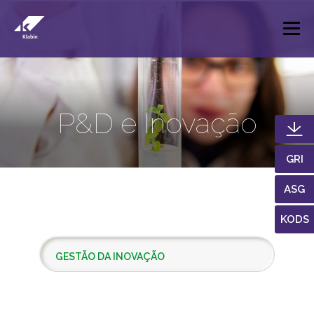
Pular para o Conteúdo principal
P&D e Inovação
GRI
ASG
KODS
GESTÃO DA INOVAÇÃO
P&D+I