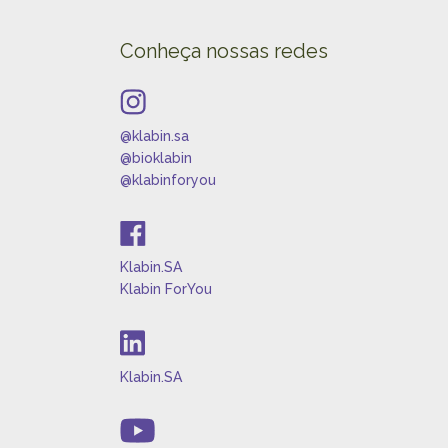
Conheça nossas redes
@klabin.sa
@bioklabin
@klabinforyou
Klabin.SA
Klabin ForYou
Klabin.SA