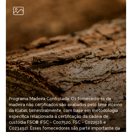
A
Programa Madeira Controlada: Os fornecedores de
r
madeira não certificados são avaliados pelo time interno
P
da Klabin, bimestralmente, com base em metodologia
p
específica relacionada à certificação da cadeia de
t
custódia FSC® (FSC - C007520, FSC - C022516 e
C
C023492). Esses fornecedores são parte importante da
d