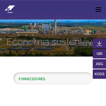
Pular para o Conteúdo principal
Economia sustentável
GRI
ASG
KODS
FORNECEDORES
RESULTADOS
INVESTIMENTOS