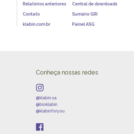
Relatórios anteriores
Central de downloads
Contato
Sumário GRI
klabin.com.br
Painel ASG
Conheça nossas redes
@klabin.sa
@bioklabin
@klabinforyou