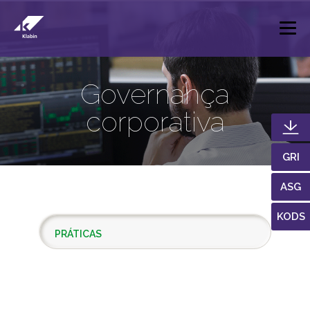
Pular para o Conteúdo principal
Governança
corporativa
GRI
ASG
KODS
PRÁTICAS
AMADURECIMENTO