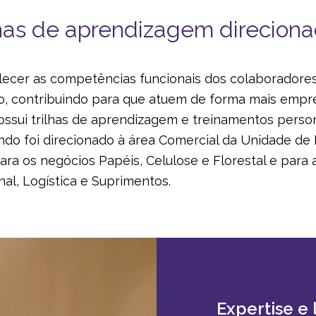
lhas de aprendizagem direcion
lecer as competências funcionais dos colaboradores
o, contribuindo para que atuem de forma mais emp
possui trilhas de aprendizagem e treinamentos person
ando foi direcionado à área Comercial da Unidade d
ara os negócios Papéis, Celulose e Florestal e para a
al, Logística e Suprimentos.
Expertise e