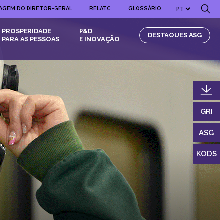
AGEM DO DIRETOR-GERAL
RELATO
GLOSSÁRIO
PROSPERIDADE
P&D
DESTAQUES ASG
PARA AS PESSOAS
E INOVAÇÃO
GRI
ASG
KODS