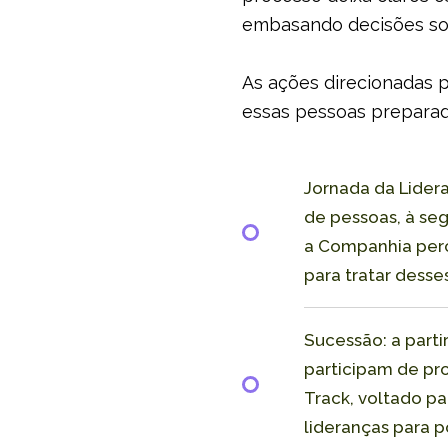
embasando decisões so
As ações direcionadas p
essas pessoas preparada
Jornada da Lidera
de pessoas, à se
a Companhia perc
para tratar dess
Sucessão: a part
participam de pr
Track, voltado p
lideranças para 