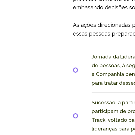
embasando decisões so
As ações direcionadas p
essas pessoas preparada
Jornada da Lidera
de pessoas, à se
a Companhia perc
para tratar dess
Sucessão: a part
participam de pr
Track, voltado p
lideranças para 