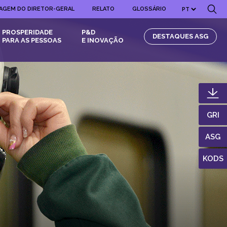
AGEM DO DIRETOR-GERAL
RELATO
GLOSSÁRIO
PROSPERIDADE
P&D
DESTAQUES ASG
PARA AS PESSOAS
E INOVAÇÃO
GRI
ASG
KODS