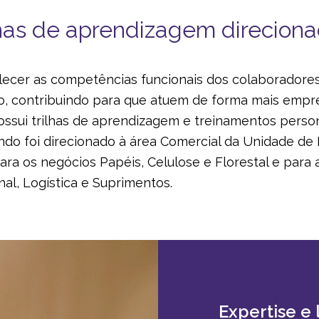
lhas de aprendizagem direcion
lecer as competências funcionais dos colaboradores
o, contribuindo para que atuem de forma mais emp
possui trilhas de aprendizagem e treinamentos person
ando foi direcionado à área Comercial da Unidade d
ara os negócios Papéis, Celulose e Florestal e para a
al, Logística e Suprimentos.
Expertise e