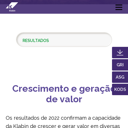
Pular para o Conteúdo principal
RESULTADOS
INVESTIMENTOS
GRI
FORNECEDORES
ASG
Crescimento e geração
KODS
BIODIVERSIDADE
de valor
Os resultados de 2022 confirmam a capacidade
da Klabin de crescer e gerar valor em diversas