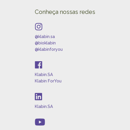
Conheça nossas redes
@klabin.sa
@bioklabin
@klabinforyou
Klabin.SA
Klabin ForYou
Klabin.SA