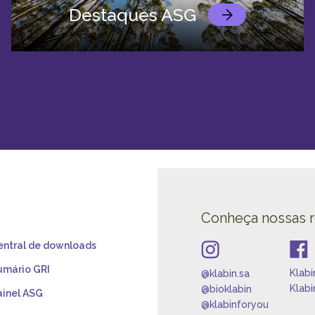
Destaques ASG
Conheça nossas 
entral de downloads
umário GRI
Klabi
@klabin.sa
Klabi
@bioklabin
ainel ASG
@klabinforyou