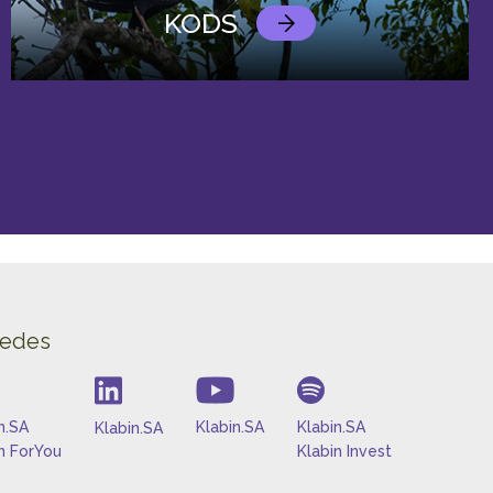
KODS
redes
n.SA
Klabin.SA
Klabin.SA
Klabin.SA
n ForYou
Klabin Invest