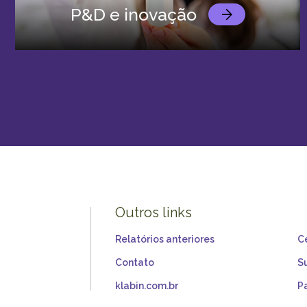
P&D e inovação
Outros links
Relatórios anteriores
C
Contato
S
klabin.com.br
P