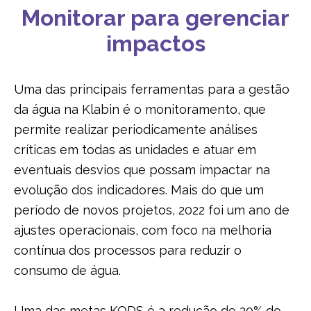
Monitorar para gerenciar
GESTÃO DE EMISSÕES
impactos
GESTÃO DE RESÍDUOS
Uma das principais ferramentas para a gestão
da água na Klabin é o monitoramento, que
permite realizar periodicamente análises
críticas em todas as unidades e atuar em
eventuais desvios que possam impactar na
evolução dos indicadores. Mais do que um
período de novos projetos, 2022 foi um ano de
ajustes operacionais, com foco na melhoria
contínua dos processos para reduzir o
consumo de água.
Uma das metas KODS é a redução de 20% do