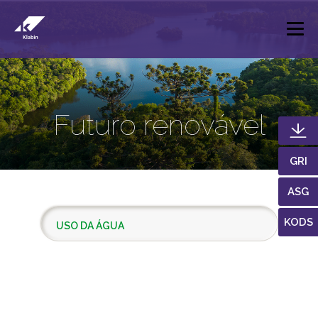
Pular para o Conteúdo principal
Futuro renovável
GRI
ASG
KODS
USO DA ÁGUA
ATUAÇÃO RESPONSÁVEL
MUDANÇAS DO CLIMA