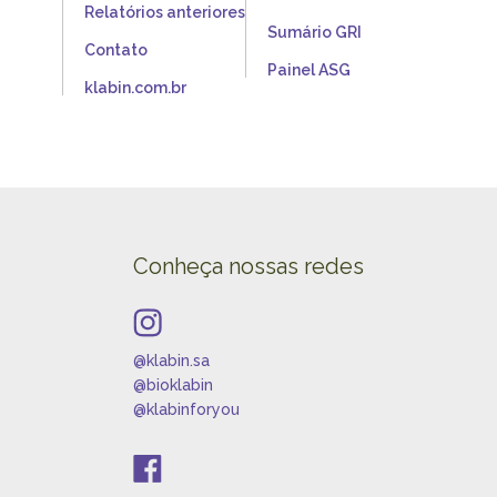
Relatórios anteriores
Sumário GRI
Contato
Painel ASG
klabin.com.br
Conheça nossas redes
@klabin.sa
@bioklabin
@klabinforyou