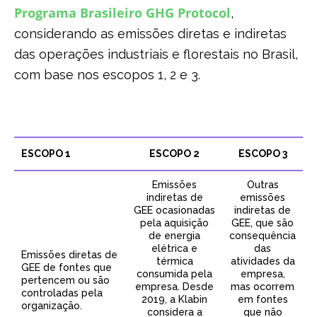
Programa Brasileiro GHG Protocol
,
considerando as emissões diretas e indiretas
das operações industriais e florestais no Brasil,
com base nos escopos 1, 2 e 3.
ESCOPO 1
ESCOPO 2
ESCOPO 3
Emissões
Outras
indiretas de
emissões
GEE ocasionadas
indiretas de
pela aquisição
GEE, que são
de energia
consequência
elétrica e
das
Emissões diretas de
térmica
atividades da
GEE de fontes que
consumida pela
empresa,
pertencem ou são
empresa. Desde
mas ocorrem
controladas pela
2019, a Klabin
em fontes
organização.
considera a
que não