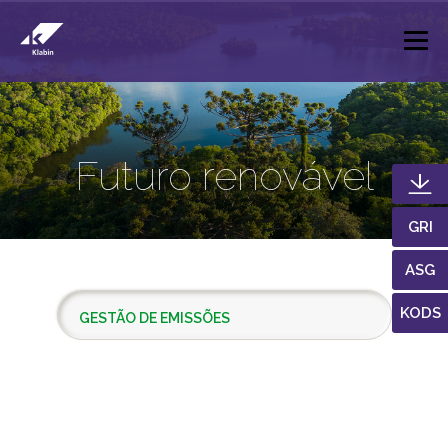
Pular para o Conteúdo principal
Futuro renovável
GRI
ASG
KODS
GESTÃO DE EMISSÕES
ATUAÇÃO RESPONSÁVEL
MUDANÇAS DO CLIMA