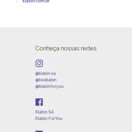
klabin.com.br
Conheça nossas redes
@klabin.sa
@bioklabin
@klabinforyou
Klabin.SA
Klabin ForYou