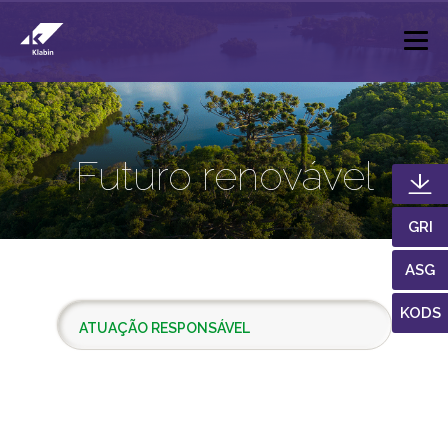
Pular para o Conteúdo principal
Futuro renovável
GRI
ASG
KODS
ATUAÇÃO RESPONSÁVEL
MUDANÇAS DO CLIMA
GESTÃO DE EMISSÕES