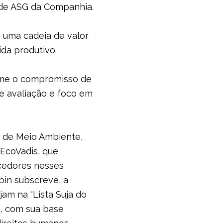
 de ASG da Companhia.
r uma cadeia de valor
ida produtivo.
sume o compromisso de
e avaliação e foco em
s de Meio Ambiente,
 EcoVadis, que
ecedores nesses
bin subscreve, a
m na “Lista Suja do
e, com sua base