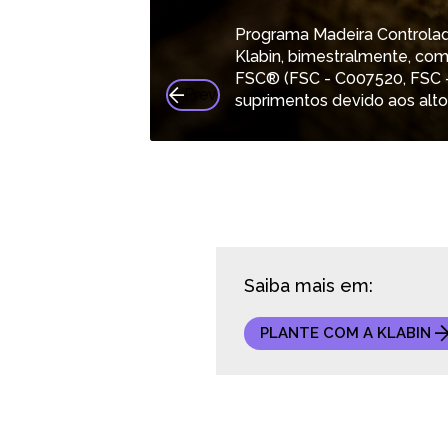
Programa Madeira Controlada
Klabin, bimestralmente, com
FSC® (FSC - C007520, FSC -
Prev
suprimentos devido aos alto
Saiba mais em:
PLANTE COM A KLABIN