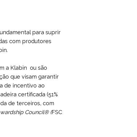
fundamental para suprir
lidas com produtores
in.
om a Klabin ou são
ção que visam garantir
a de incentivo ao
adeira certificada (51%
da de terceiros, com
ewardship Council® (
FSC