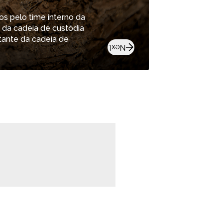
A Klabin
s pelo time interno da
Plante c
 da cadeia de custódia
disponib
tante da cadeia de
silvicul
Next
Plante c